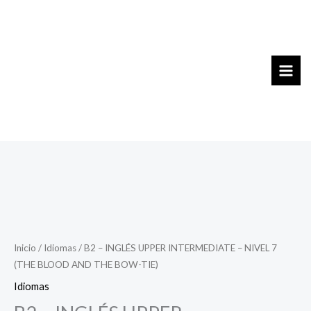
Ir
al
contenido
Inicio
/
Idiomas
/ B2 – INGLÉS UPPER INTERMEDIATE – NIVEL 7
(THE BLOOD AND THE BOW-TIE)
Idiomas