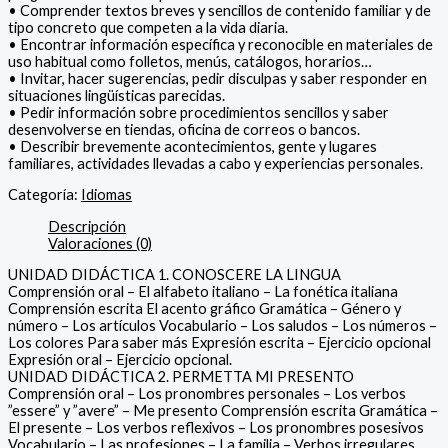
• Comprender textos breves y sencillos de contenido familiar y de
tipo concreto que competen a la vida diaria.
• Encontrar información específica y reconocible en materiales de
uso habitual como folletos, menús, catálogos, horarios…
• Invitar, hacer sugerencias, pedir disculpas y saber responder en
situaciones lingüísticas parecidas.
• Pedir información sobre procedimientos sencillos y saber
desenvolverse en tiendas, oficina de correos o bancos.
• Describir brevemente acontecimientos, gente y lugares
familiares, actividades llevadas a cabo y experiencias personales.
Categoría:
Idiomas
Descripción
Valoraciones (0)
UNIDAD DIDÁCTICA 1. CONOSCERE LA LINGUA
Comprensión oral – El alfabeto italiano – La fonética italiana
Comprensión escrita El acento gráfico Gramática – Género y
número – Los artículos Vocabulario – Los saludos – Los números –
Los colores Para saber más Expresión escrita – Ejercicio opcional
Expresión oral – Ejercicio opcional.
UNIDAD DIDÁCTICA 2. PERMETTA MI PRESENTO
Comprensión oral – Los pronombres personales – Los verbos
”essere” y ”avere” – Me presento Comprensión escrita Gramática –
El presente – Los verbos reflexivos – Los pronombres posesivos
Vocabulario – Las profesiones – La familia – Verbos irregulares