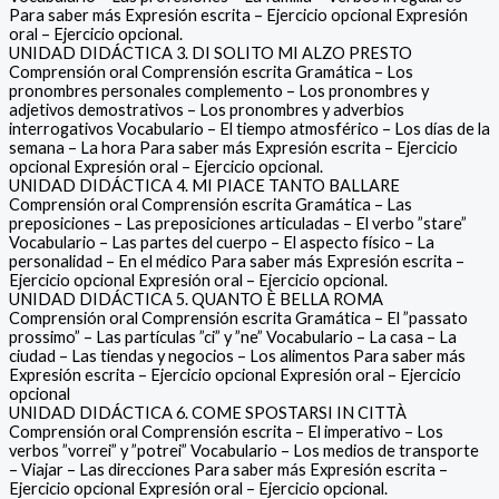
Para saber más Expresión escrita – Ejercicio opcional Expresión
oral – Ejercicio opcional.
UNIDAD DIDÁCTICA 3. DI SOLITO MI ALZO PRESTO
Comprensión oral Comprensión escrita Gramática – Los
pronombres personales complemento – Los pronombres y
adjetivos demostrativos – Los pronombres y adverbios
interrogativos Vocabulario – El tiempo atmosférico – Los días de la
semana – La hora Para saber más Expresión escrita – Ejercicio
opcional Expresión oral – Ejercicio opcional.
UNIDAD DIDÁCTICA 4. MI PIACE TANTO BALLARE
Comprensión oral Comprensión escrita Gramática – Las
preposiciones – Las preposiciones articuladas – El verbo ”stare”
Vocabulario – Las partes del cuerpo – El aspecto físico – La
personalidad – En el médico Para saber más Expresión escrita –
Ejercicio opcional Expresión oral – Ejercicio opcional.
UNIDAD DIDÁCTICA 5. QUANTO È BELLA ROMA
Comprensión oral Comprensión escrita Gramática – El ”passato
prossimo” – Las partículas ”ci” y ”ne” Vocabulario – La casa – La
ciudad – Las tiendas y negocios – Los alimentos Para saber más
Expresión escrita – Ejercicio opcional Expresión oral – Ejercicio
opcional
UNIDAD DIDÁCTICA 6. COME SPOSTARSI IN CITTÀ
Comprensión oral Comprensión escrita – El imperativo – Los
verbos ”vorrei” y ”potrei” Vocabulario – Los medios de transporte
– Viajar – Las direcciones Para saber más Expresión escrita –
Ejercicio opcional Expresión oral – Ejercicio opcional.