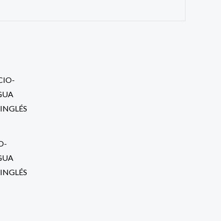
O-
GUA
 INGLÉS