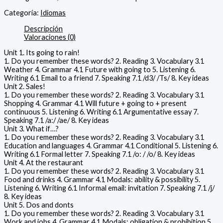
Categoría:
Idiomas
Descripción
Valoraciones (0)
Unit 1. Its going to rain!
1. Do you remember these words? 2. Reading 3. Vocabulary 3.1
Weather 4. Grammar 4.1 Future with going to 5. Listening 6.
Writing 6.1 Email to a friend 7. Speaking 7.1 /d3/ /Ts/ 8. Key ideas
Unit 2. Sales!
1. Do you remember these words? 2. Reading 3. Vocabulary 3.1
Shopping 4. Grammar 4.1 Will future + going to + present
continuous 5. Listening 6. Writing 6.1 Argumentative essay 7.
Speaking 7.1 /a:/ /ae/ 8. Key ideas
Unit 3. What if…?
1. Do you remember these words? 2. Reading 3. Vocabulary 3.1
Education and languages 4. Grammar 4.1 Conditional 5. Listening 6.
Writing 6.1 Formal letter 7. Speaking 7.1 /o: / /o/ 8. Key ideas
Unit 4. At the restaurant
1. Do you remember these words? 2. Reading 3. Vocabulary 3.1
Food and drinks 4. Grammar 4.1 Modals: ability & possibility 5.
Listening 6. Writing 6.1 Informal email: invitation 7. Speaking 7.1 /j/
8. Key ideas
Unit 5. Dos and donts
1. Do you remember these words? 2. Reading 3. Vocabulary 3.1
Work and jobs 4. Grammar 4.1 Modals: obligation & prohibition 5.