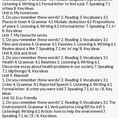
Listening 6. Writing 6.1 Formal letter to find a job 7. Speaking 7.1
schwa 8. Key ideas
Unit 6. My hometown
1. Do you remember these words? 2. Reading 3. Vocabulary 3.1
Places in town 4. Grammar 4.1 Modals: deduction 4.2 Prepositions
of place 5. Listening 6. Writing 6.1 Informal letter 7. Speaking 7.1 /r/
8. Key ideas
Unit 7. My favourite series
1. Do you remember these words? 2. Reading 3. Vocabulary 3.1
Films and cinema 4. Grammar 4.1 Passives 5. Listening 6. Writing 6.1
Review about a film 7. Speaking 7.1 /m/ /n/ /ng/ 8. Key ideas
Unit 8. Sick and tired
1. Do you remember these words? 2. Reading 3. Vocabulary 3.1
Health 4. Grammar 4.1 Relatives 5. Listening 6. Writing 6.1
Discursive essay about health problems in our society 7. Speaking
7.1 /dipthongs/ 8. Key ideas
Unit 9. Wanted!
1. Do you remember these words? 2. Reading 3. Vocabulary 3.1
Crime 4. Grammar 4.1 Reported Speech 5. Listening 6. Writing 6.1
Formal letter: A crime you were told 7. Speaking 7.1 /u/ /u: / 8. Key
ideas
Unit 10. Eco-friendly
1. Do you remember these words? 2. Reading 3. Vocabulary 3.1 The
Environment4. Grammar 4.1 Verb patterns (+ing/BF/to-inf) 5.
Listening6. Writing 6.1 Article: how to help the environment7.
Speaking 7.1 /e/ /3: / 8. Key ideas.