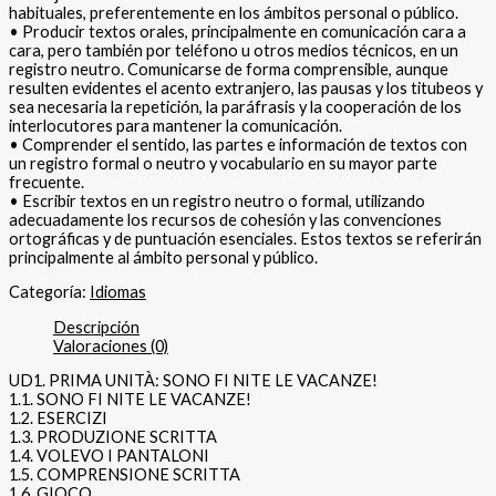
habituales, preferentemente en los ámbitos personal o público.
• Producir textos orales, principalmente en comunicación cara a
cara, pero también por teléfono u otros medios técnicos, en un
registro neutro. Comunicarse de forma comprensible, aunque
resulten evidentes el acento extranjero, las pausas y los titubeos y
sea necesaria la repetición, la paráfrasis y la cooperación de los
interlocutores para mantener la comunicación.
• Comprender el sentido, las partes e información de textos con
un registro formal o neutro y vocabulario en su mayor parte
frecuente.
• Escribir textos en un registro neutro o formal, utilizando
adecuadamente los recursos de cohesión y las convenciones
ortográficas y de puntuación esenciales. Estos textos se referirán
principalmente al ámbito personal y público.
Categoría:
Idiomas
Descripción
Valoraciones (0)
UD1. PRIMA UNITÀ: SONO FI NITE LE VACANZE!
1.1. SONO FI NITE LE VACANZE!
1.2. ESERCIZI
1.3. PRODUZIONE SCRITTA
1.4. VOLEVO I PANTALONI
1.5. COMPRENSIONE SCRITTA
1.6. GIOCO