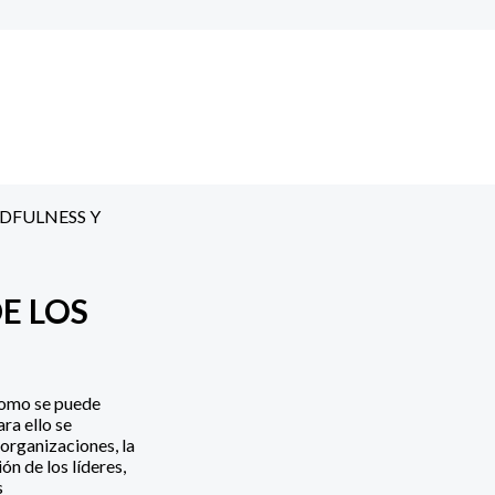
DFULNESS Y
E LOS
como se puede
ra ello se
 organizaciones, la
ón de los líderes,
s