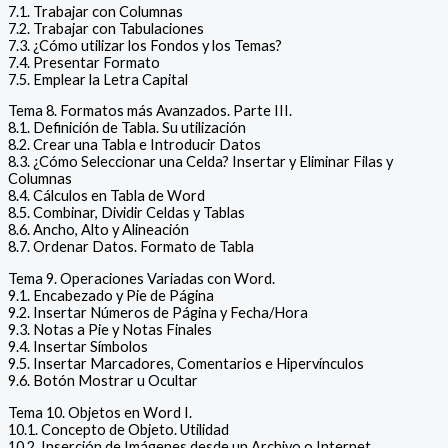
7.1. Trabajar con Columnas
7.2. Trabajar con Tabulaciones
7.3. ¿Cómo utilizar los Fondos y los Temas?
7.4. Presentar Formato
7.5. Emplear la Letra Capital
Tema 8. Formatos más Avanzados. Parte III.
8.1. Definición de Tabla. Su utilización
8.2. Crear una Tabla e Introducir Datos
8.3. ¿Cómo Seleccionar una Celda? Insertar y Eliminar Filas y
Columnas
8.4. Cálculos en Tabla de Word
8.5. Combinar, Dividir Celdas y Tablas
8.6. Ancho, Alto y Alineación
8.7. Ordenar Datos. Formato de Tabla
Tema 9. Operaciones Variadas con Word.
9.1. Encabezado y Pie de Página
9.2. Insertar Números de Página y Fecha/Hora
9.3. Notas a Pie y Notas Finales
9.4. Insertar Símbolos
9.5. Insertar Marcadores, Comentarios e Hipervínculos
9.6. Botón Mostrar u Ocultar
Tema 10. Objetos en Word I.
10.1. Concepto de Objeto. Utilidad
10.2. Inserción de Imágenes desde un Archivo o Internet