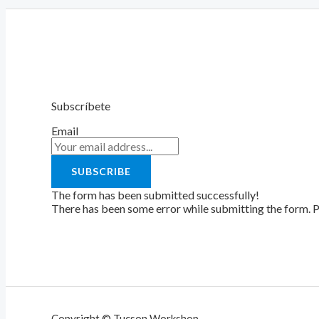
Subscríbete
Email
SUBSCRIBE
The form has been submitted successfully!
There has been some error while submitting the form. Ple
Copyright © Tucson Workshop